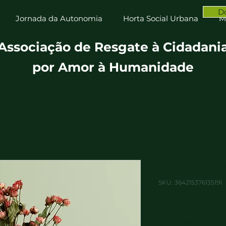
D
Jornada da Autonomia
Horta Social Urbana
M
Associação de Resgate à Cidadani
por Amor à Humanidade
Sou um p
SKU: 364215376135191
Preço
R$ 85,00
Quantidade
*