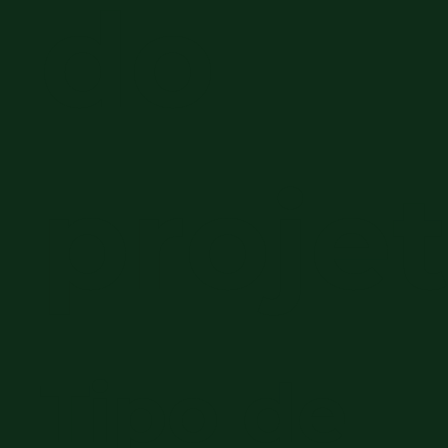
do
proje
Tipo de