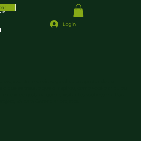
oar
ais
Login
a
do projeto. Dê uma visão geral ou se aprofunde ao
 o que se trata, o que o inspirou, como você o criou ou
 que você gostaria que os visitantes soubessem. Para
rojeto, vá para Gerenciar projetos.