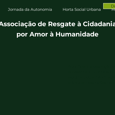
D
Jornada da Autonomia
Horta Social Urbana
M
Associação de Resgate à Cidadani
por Amor à Humanidade
Aqui ficará a descrição 
apresentá-lo. Conte sobre
alguma outra informação
adicionar descrições de p